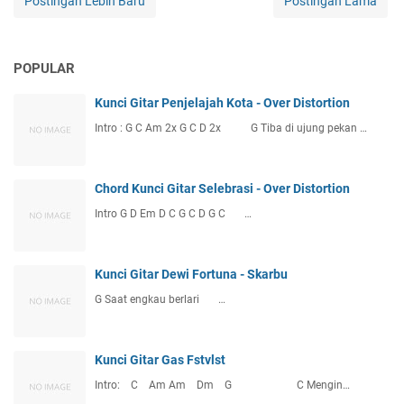
Postingan Lebih Baru
Postingan Lama
POPULAR
Kunci Gitar Penjelajah Kota - Over Distortion
Intro : G C Am 2x G C D 2x G Tiba di ujung pekan …
Chord Kunci Gitar Selebrasi - Over Distortion
Intro G D Em D C G C D G C …
Kunci Gitar Dewi Fortuna - Skarbu
G Saat engkau berlari …
Kunci Gitar Gas Fstvlst
Intro: C Am Am Dm G C Mengin…