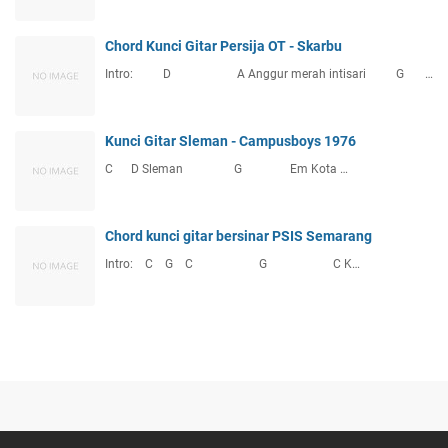
Chord Kunci Gitar Persija OT - Skarbu
Intro: D A Anggur merah intisari G …
Kunci Gitar Sleman - Campusboys 1976
C D Sleman G Em Kota …
Chord kunci gitar bersinar PSIS Semarang
Intro: C G C G C K…