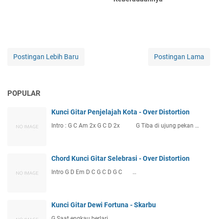
Postingan Lebih Baru
Postingan Lama
POPULAR
Kunci Gitar Penjelajah Kota - Over Distortion
Intro : G C Am 2x G C D 2x G Tiba di ujung pekan …
Chord Kunci Gitar Selebrasi - Over Distortion
Intro G D Em D C G C D G C …
Kunci Gitar Dewi Fortuna - Skarbu
G Saat engkau berlari …