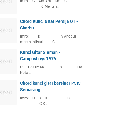
Intro: C Am Am Dm G
C Mengin…
Chord Kunci Gitar Persija OT -
Skarbu
Intro: D A Anggur
merah intisari G …
Kunci Gitar Sleman -
Campusboys 1976
C D Sleman G Em
Kota …
Chord kunci gitar bersinar PSIS
Semarang
Intro: C G C G
C K…