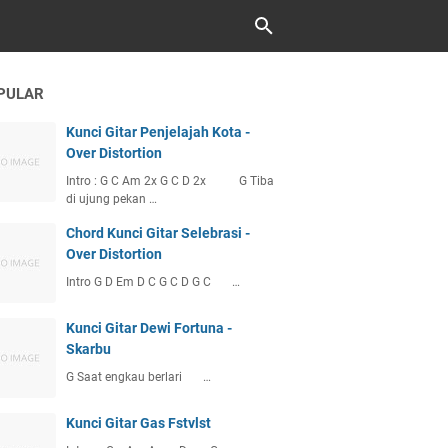
PULAR
Kunci Gitar Penjelajah Kota -
Over Distortion
Intro : G C Am 2x G C D 2x G Tiba
di ujung pekan …
Chord Kunci Gitar Selebrasi -
Over Distortion
Intro G D Em D C G C D G C …
Kunci Gitar Dewi Fortuna -
Skarbu
G Saat engkau berlari …
Kunci Gitar Gas Fstvlst