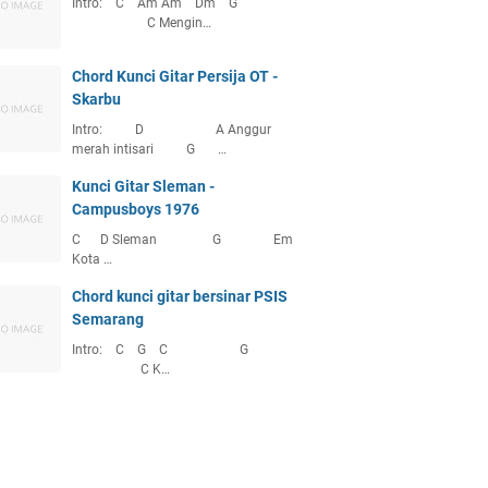
Intro: C Am Am Dm G
C Mengin…
Chord Kunci Gitar Persija OT -
Skarbu
Intro: D A Anggur
merah intisari G …
Kunci Gitar Sleman -
Campusboys 1976
C D Sleman G Em
Kota …
Chord kunci gitar bersinar PSIS
Semarang
Intro: C G C G
C K…