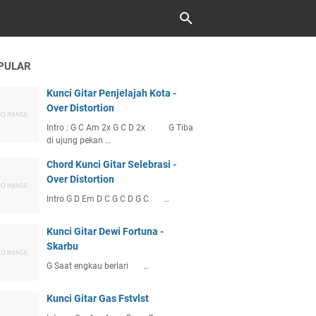
PULAR
Kunci Gitar Penjelajah Kota -
Over Distortion
Intro : G C Am 2x G C D 2x G Tiba
di ujung pekan …
Chord Kunci Gitar Selebrasi -
Over Distortion
Intro G D Em D C G C D G C …
Kunci Gitar Dewi Fortuna -
Skarbu
G Saat engkau berlari …
Kunci Gitar Gas Fstvlst