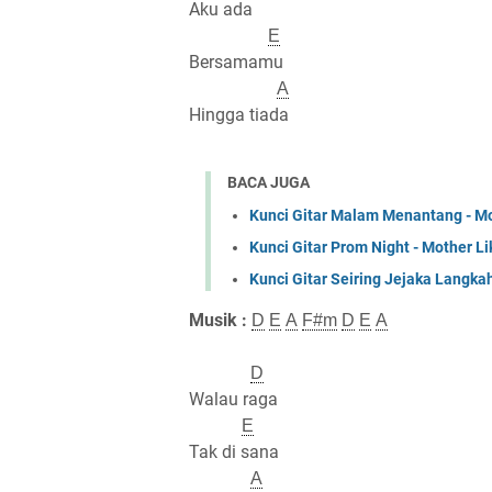
Aku ada
E
Bersamamu
A
Hingga tiada
BACA JUGA
Kunci Gitar Malam Menantang - Mo
Kunci Gitar Prom Night - Mother L
Kunci Gitar Seiring Jejaka Langka
Musik :
D
E
A
F#m
D
E
A
D
Walau raga
E
Tak di sana
A