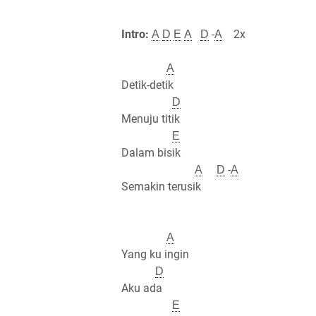
Intro:
-
2x
A
D
E
A
D
A
A
Detik-detik
D
Menuju titik
E
Dalam bisik
-
A
D
A
Semakin terusik
A
Yang ku ingin
D
Aku ada
E