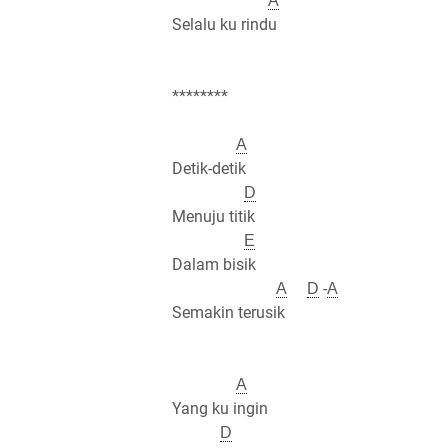
A
Selalu ku rindu
********
A
Detik-detik
D
Menuju titik
E
Dalam bisik
-
A
D
A
Semakin terusik
A
Yang ku ingin
D