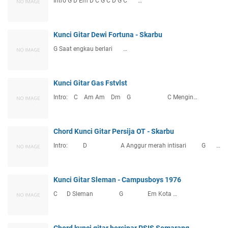
Intro G D Em D C G C D G C …
Kunci Gitar Dewi Fortuna - Skarbu
G Saat engkau berlari …
Kunci Gitar Gas Fstvlst
Intro: C Am Am Dm G C Mengin…
Chord Kunci Gitar Persija OT - Skarbu
Intro: D A Anggur merah intisari G …
Kunci Gitar Sleman - Campusboys 1976
C D Sleman G Em Kota …